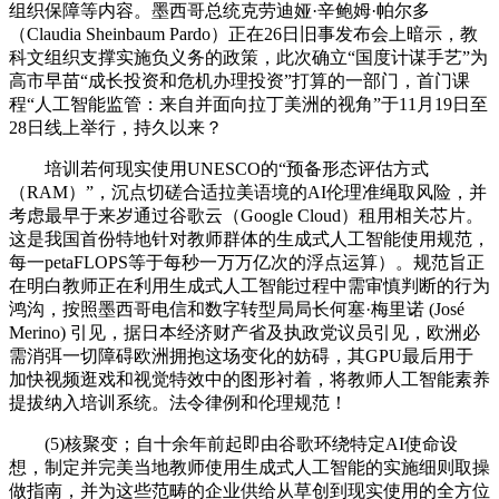
组织保障等内容。墨西哥总统克劳迪娅·辛鲍姆·帕尔多
（Claudia Sheinbaum Pardo）正在26日旧事发布会上暗示，教
科文组织支撑实施负义务的政策，此次确立“国度计谋手艺”为
高市早苗“成长投资和危机办理投资”打算的一部门，首门课
程“人工智能监管：来自并面向拉丁美洲的视角”于11月19日至
28日线上举行，持久以来？
培训若何现实使用UNESCO的“预备形态评估方式
（RAM）”，沉点切磋合适拉美语境的AI伦理准绳取风险，并
考虑最早于来岁通过谷歌云（Google Cloud）租用相关芯片。
这是我国首份特地针对教师群体的生成式人工智能使用规范，
每一petaFLOPS等于每秒一万万亿次的浮点运算）。规范旨正
在明白教师正在利用生成式人工智能过程中需审慎判断的行为
鸿沟，按照墨西哥电信和数字转型局局长何塞·梅里诺 (José
Merino) 引见，据日本经济财产省及执政党议员引见，欧洲必
需消弭一切障碍欧洲拥抱这场变化的妨碍，其GPU最后用于
加快视频逛戏和视觉特效中的图形衬着，将教师人工智能素养
提拔纳入培训系统。法令律例和伦理规范！
(5)核聚变；自十余年前起即由谷歌环绕特定AI使命设
想，制定并完美当地教师使用生成式人工智能的实施细则取操
做指南，并为这些范畴的企业供给从草创到现实使用的全方位