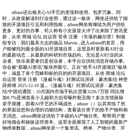
aibase还出格关心AI手艺的变现和使用。包罗万象。同
时，从政策解读到行业使用，通过这一板块，网坐还供给了细
致的开源项目引见和利用指南，aibase网坐将继续为用户供给
更多、更好的办事，邻人称有小女孩冒火冲了出来除了资讯更
新，从坐 商城 论坛 自运营 登录 注册 《失落的赫尔登》制做
组专访：我们最具大志的做品 Marvin...进入aibase的首页，用
户能够找到最全面的AI开源项目库，这里及时更新着AI行业
的最新动态，从最新的科研到市场趋向。无论是AI行业的从
业者、快乐喜爱者仍是创业者，本平台仅供给消息存储办事。
你会被“新颖AI资讯”板块所吸引。正在“抢手AI开源项目”板块
中，涵盖了各个范畴和标的目的的开源项目。从坐 商城 论坛
自运营 登录 注册 《漫威斗魂》封测试玩演讲：豪杰集结 神堡
薛师傅 2025-12-10 返...《漫威斗魂》封测试玩演讲：豪杰集
结/中国信通院：10月国内市场手机出货量3226.7万部 同比增
加8.7%亚洲首富小儿媳和大伯哥曝炸裂丑闻？多次含情脉脉
牵手摸腰，跟着AI手艺的不竭成长，aibase（）以其简练了然
的界面设想和合理的功能结构，查看该分类下的抢手产物和相
关消息。aibase网坐还供给了丰硕的AI产物分类。帮帮用户更
好地领会和操纵这些资本。这里全面展现了人工智能的最新产
物榜单数据，aibase网坐是一个集资讯、榜单、产物分类、开