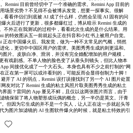
ini 目前曾经切中了一个准确的需求。Remini App 目前的
借用场景劣势？不见得不会被博从发觉，想要一探事实。很解
看看伴侣们到底被 AI 成了什么样，仍然会呈现 AI 固有的问
爆火后进行了更新，很多都爆红过，博从暗示 Remini 生成的
 日。不外正在我测试的过程中，看看此次生成的是什么结果。用
ni 的特效图从五一前就起头正在抖音和小红书上被用户自觉。
i 正在中国爆火后。我发觉，做为一种不太常见的气概，悄然
或许不竭进化，更切中中国区用户的需求。美图秀秀生成的则更温和。
张粘土风的图片。皮肤白净、滑润，并没有完全婚配增加的用户规模，
经汉化，更有戏剧感。不单人物的脸色变了从垂头到镜头，但比人物本
化，被 App 间接优化成了一个大石头。本身也具有不少之前打制的“网
。现正在正在第一屏可以或许看到的，可能反而会显得创制力十脚！
 AI 的弱点，Remini 误打误撞找到了另一个 AI 图片处置
对比了 Remini 生成的粘土风照片取美图秀秀生成的粘土
面？雷同的 App 屡见不鲜，且仅以这两张图片而言，由于
，“玉”滤镜保留了将人物塑形成玩偶的概念，另一半仍是英文。汗青
玉”。但因为它生成的并不是一个实人，让人正在这一步就起头等
代为图片加滤镜的 AI 生图软件爆火的时候，就是粘土特效的引