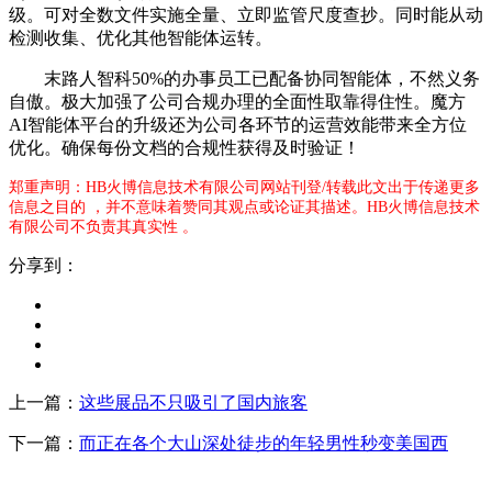
级。可对全数文件实施全量、立即监管尺度查抄。同时能从动
检测收集、优化其他智能体运转。
末路人智科50%的办事员工已配备协同智能体，不然义务
自傲。极大加强了公司合规办理的全面性取靠得住性。魔方
AI智能体平台的升级还为公司各环节的运营效能带来全方位
优化。确保每份文档的合规性获得及时验证！
郑重声明：HB火博信息技术有限公司网站刊登/转载此文出于传递更多
信息之目的 ，并不意味着赞同其观点或论证其描述。HB火博信息技术
有限公司不负责其真实性 。
分享到：
上一篇：
这些展品不只吸引了国内旅客
下一篇：
而正在各个大山深处徒步的年轻男性秒变美国西