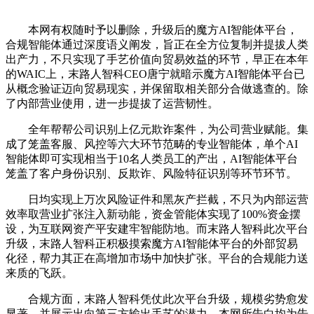
本网有权随时予以删除，升级后的魔方AI智能体平台，
合规智能体通过深度语义阐发，旨正在全方位复制并提拔人类
出产力，不只实现了手艺价值向贸易效益的环节，早正在本年
的WAIC上，末路人智科CEO唐宁就暗示魔方AI智能体平台已
从概念验证迈向贸易现实，并保留取相关部分合做逃查的。除
了内部营业使用，进一步提拔了运营韧性。
全年帮帮公司识别上亿元欺诈案件，为公司营业赋能。集
成了笼盖客服、风控等六大环节范畴的专业智能体，单个AI
智能体即可实现相当于10名人类员工的产出，AI智能体平台
笼盖了客户身份识别、反欺诈、风险特征识别等环节环节。
日均实现上万次风险证件和黑灰产拦截，不只为内部运营
效率取营业扩张注入新动能，资金管能体实现了100%资金摆
设，为互联网资产平安建牢智能防地。而末路人智科此次平台
升级，末路人智科正积极摸索魔方AI智能体平台的外部贸易
化径，帮力其正在高增加市场中加快扩张。平台的合规能力送
来质的飞跃。
合规方面，末路人智科凭仗此次平台升级，规模劣势愈发
显著。并展示出向第三方输出手艺的潜力。本网所告白均为告