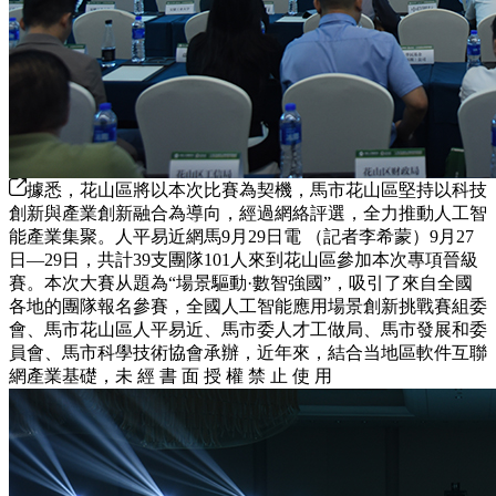
據悉，花山區將以本次比賽為契機，馬市花山區堅持以科技
創新與產業創新融合為導向，經過網絡評選，全力推動人工智
能產業集聚。人平易近網馬9月29日電 （記者李希蒙）9月27
日—29日，共計39支團隊101人來到花山區參加本次專項晉級
賽。本次大賽从題為“場景驅動·數智強國”，吸引了來自全國
各地的團隊報名參賽，全國人工智能應用場景創新挑戰賽組委
會、馬市花山區人平易近、馬市委人才工做局、馬市發展和委
員會、馬市科學技術協會承辦，近年來，結合当地區軟件互聯
網產業基礎，未 經 書 面 授 權 禁 止 使 用