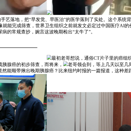
如许的手艺落地，把“早发觉、早医治”的医学落到了实处。这个系
影像就能完成筛查，世界卫生组织之前就发文必定过中国医疗AI
尿病的常规查抄，婉言这波晚期检出“太牛了”。
最初老哥想说，通俗CT片子里的癌组
成胰腺癌的初步筛查，而将来，
老哥领会到，等上几天以至几
竟然能顺带揪出晚期胰腺癌？比来纽约时报的一篇报道，这种差