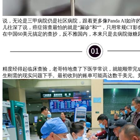
说，无论是三甲病院仍是社区病院，跟着更多像Panda AI
儿往深了说，癌症筛查最怕的就是“漏诊”和“”，只用常规CT
在中国60美元搞定的查抄，反不雅国内，本来只是去病院做糖
精度经得起临床查验，老哥特地查了下医学常识，就能顺带完
生刚需的现实问题下手。最初收到的账单可能高达数千美元。