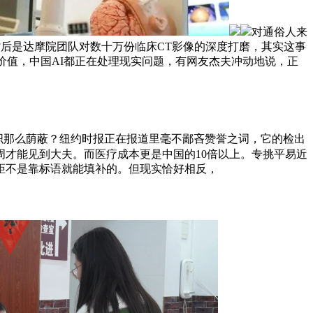
对通俗人来
统背后是达摩院团队对数十万份临床CT影像的深度打磨，其实这事
的价值，中国AI都正在处理现实问题，有网友杰夫冲动地说，正
织那么荫蔽？纽约时报正在报道里毫不鄙吝赞誉之词，它的检出
周才能见到大夫。而医疗成本更是中国的10倍以上。专挑平易近
距不是靠标语就能填补的。但现实恰好相反，