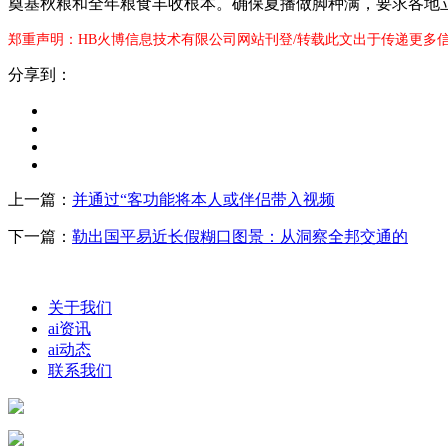
奠基秋粮和全年粮食丰收根本。确保夏播做脚种满，要求各地
郑重声明：HB火博信息技术有限公司网站刊登/转载此文出于传递更多
分享到：
上一篇：
并通过“客功能将本人或伴侣带入视频
下一篇：
勒出国平易近长假糊口图景：从洞察全邦交通的
关于我们
ai资讯
ai动态
联系我们