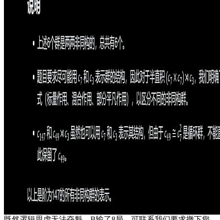
既然逻辑思虑无法夺魁，B输了8局，可联系我们要求撤下您