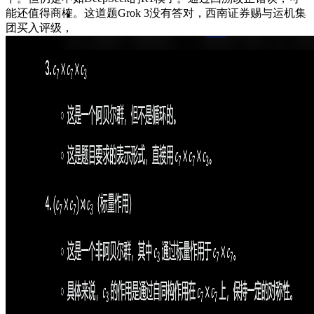
能还值得商榷。这道题Grok 3没有答对，西南证券赐与运机集
团买入评级，