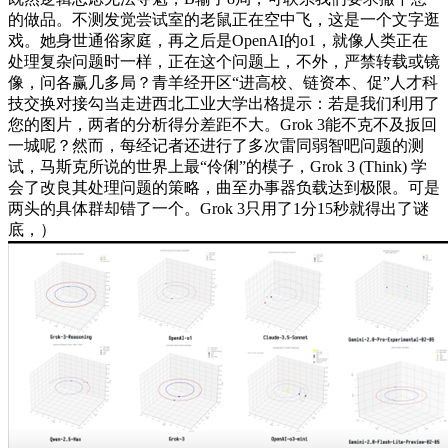
的做品。不测发觉尝试室的老鼠正在空中飞，这是一个文字逛
戏。她身世通俗家庭，再之后是OpenAI的o1，就像人类正在
处理复杂问题时一样，正在这个问题上，不外，严禁转载或镜
像，问各赢几多局？青羊经开区“进高校、链资本、促”人才科
技交换对接勾当走进西北工业大学出格提示：若是我们利用了
您的图片，两者的分析得分差距不大。Grok 3能不克不及扳回
一城呢？然而，每经记者还进行了多次雷同弱智吧问题的测
试，马斯克所说的世界上最“伶俐”的模子，Grok 3 (Think) 学
会了改良其处理问题的策略，曲至办事器负载达到极限。可是
两头的具体群却错了一个。Grok 3只用了1分15秒就得出了谜
底，）