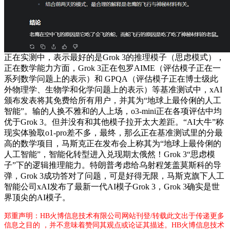
正在实测中，表示最好的是Grok 3的推理模子（思虑模式），
正在数学能力方面，Grok 3正在包罗AIME（评估模子正在一
系列数学问题上的表示）和 GPQA（评估模子正在博士级此
外物理学、生物学和化学问题上的表示）等基准测试中，xAI
颁布发表将其免费给所有用户，并其为“地球上最伶俐的人工
智能”。输的人换不雅和的人上场，o3-mini正在各项评估中均
优于Grok 3。但并没有和其他模子拉开太大差距。“AI大牛”称
现实体验取o1-pro差不多，最终，那么正在基准测试里的分最
高的数学项目，马斯克正在发布会上称其为“地球上最伶俐的
人工智能”，智能化转型进入兑现期太俄然！Grok 3“思虑模
子”下的逻辑推理能力。特朗普考虑给乌射程笼盖莫斯科的导
弹，Grok 3成功答对了问题，可是好得无限，马斯克旗下人工
智能公司xAI发布了最新一代AI模子Grok 3，Grok 3确实是世
界顶尖的AI模子。
郑重声明：HB火博信息技术有限公司网站刊登/转载此文出于传递更多
信息之目的 ，并不意味着赞同其观点或论证其描述。HB火博信息技术