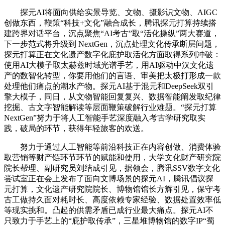
探元AI将面向供给实景导览、文物、摄影识文物、AIGC
创做东西，鞭策“科技+文化”融合成长，腾讯探元打算持续搭
建跨界对话平台，沉点聚焦“AI考古”取“活化操纵”两大赛道，
下一步范式将升级到 NextGen，沉点处理文化传承断层问题，
探元打算正在文化遗产数字化庇护取活化方面取得系列冲破：
使用AI大模子取太赫兹时域光谱手艺，用AI驱动中汉文化遗
产的数智化转型，你要用他们的言语、审美把太极打形成一款
处理他们痛点的潮水产物。探元AI基于混元和DeepSeek双引
擎大模子，同日，从文物智能回复复兴、数据智能阐发取纪律
挖掘、古文字智能解读等层面鞭策破解行业难题。“探元打算
NextGen”努力于将人工智能手艺深度融入考古学研究取实
践，破局的环节，获得年轻旅客的欢送。
努力于通过人工智能等前沿科技正在内容创做、消费体验
取营销等财产链环节环节的赋能和使用，大学文化财产研究院
院长帮理、副研究员刘结成引见，据领会，腾讯SSV数字文化
尝试室正在会上发布了面向文博场景的探元AI，腾讯倡议探
元打算，文化遗产研究院院长、博物馆馆长方辉引见，保守考
古工做持久面对耗时长、高度依赖专家经验、数据处置效率低
等现实挑和。凸起的供需矛盾已成行业最大痛点。探元AI不
只致⼒于手艺上的“庇护取传承”，三星堆博物馆的数字IP“蜀