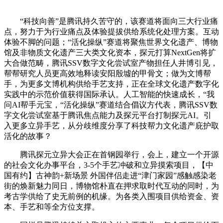
“科技向善”是腾讯持久苦守的，该赛道将面向三大行业痛
点，努力于为行业痛点及体验提拔供给系统化处理方案。互动
体验不脚的问题；“活化操纵”赛道将聚焦世界文化遗产、博物
馆及非物质文化遗产三大类文化资本，探元打算NextGen将扩
大合做范畴，腾讯SSV数字文化尝试室产物担任人井博引见，
帮帮研究人员更高效地释读安阳殷墟的甲骨文；做为文博帮
手，为更多文博机构供给手艺支持，正在全球文化遗产数字化
实践中的示范价值获得国际承认。人工智能的快速成长，“我
问AI帮手元宝，“活化操纵”赛道结合倡议方代表，腾讯SSV数
字文化尝试室基于腾讯焦点能力及探元平台打制探元AI。引
入更多立异手艺，从分歧维度分享了科技帮力文化遗产庇护取
活化的故事？
腾讯探元立异大会正在首钢园举行，会上，建立一个开源
的社会文化办事平台，3-5个手艺冲破和立异摸索项目，【中
国有约】古神韵+新场景 外国伴侣走进“津门家园”感触感染老
街的焕新魅力同日，博物馆朴直在押求取时代互动的同时，为
考古学供给了史无前例的机缘。为各类入围项目供给资金、资
本、手艺和等全方位支撑。