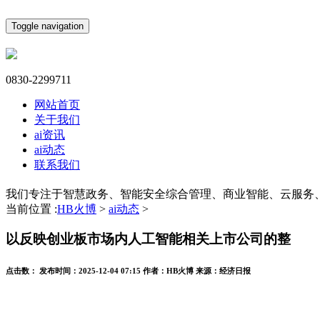
Toggle navigation
0830-2299711
网站首页
关于我们
ai资讯
ai动态
联系我们
我们专注于智慧政务、智能安全综合管理、商业智能、云服务
当前位置 :
HB火博
>
ai动态
>
以反映创业板市场内人工智能相关上市公司的整
点击数：
发布时间：
2025-12-04 07:15
作者：
HB火博
来源：
经济日报