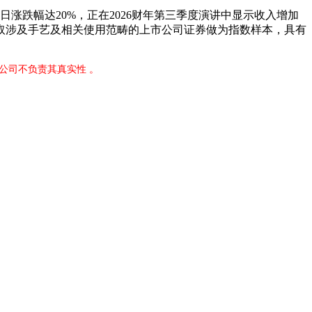
涨跌幅达20%，正在2026财年第三季度演讲中显示收入增加
取涉及手艺及相关使用范畴的上市公司证券做为指数样本，具有
公司不负责其真实性 。