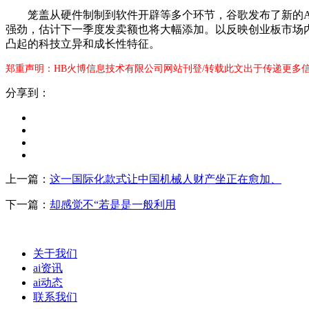
笼盖从硬件制制到软件开辟等多个环节，谷歌发布了新的AI模子
强劲，估计下一季度发卖额也将大幅添加。以反映创业板市场
凸起的科技立异和成长性特征。
郑重声明：HB火博信息技术有限公司网站刊登/转载此文出于传递更多
分享到：
上一篇：
这一国际化款式让中国机械人财产坐正在愈加、
下一篇：
却感觉不“若是是一般利用
关于我们
ai资讯
ai动态
联系我们