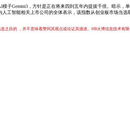
Gemini3，方针是正在将来四到五年内提拔千倍。暗示，单日
内人工智能相关上市公司的全体表示，该指数从创业板市场当选
信息之目的 ，并不意味着赞同其观点或论证其描述。HB火博信息技术有限