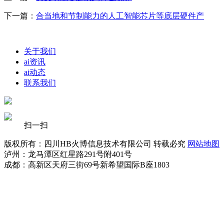
下一篇：
合当地和节制能力的人工智能芯片等底层硬件产
关于我们
ai资讯
ai动态
联系我们
扫一扫
版权所有：四川HB火博信息技术有限公司 转载必究
网站地图
泸州：龙马潭区红星路291号附401号
成都：高新区天府三街69号新希望国际B座1803